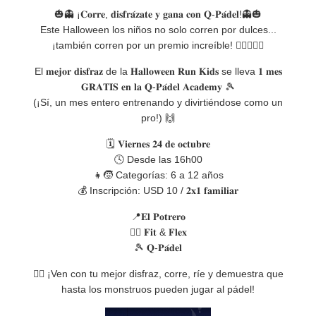
🎃👻 ¡𝐂𝐨𝐫𝐫𝐞, 𝐝𝐢𝐬𝐟𝐫𝐚́𝐳𝐚𝐭𝐞 𝐲 𝐠𝐚𝐧𝐚 𝐜𝐨𝐧 𝐐-𝐏𝐚́𝐝𝐞𝐥!👻🎃
Este Halloween los niños no solo corren por dulces...
¡también corren por un premio increíble! 🏃‍♀️🏃‍♂️✨
El 𝐦𝐞𝐣𝐨𝐫 𝐝𝐢𝐬𝐟𝐫𝐚𝐳 de la 𝐇𝐚𝐥𝐥𝐨𝐰𝐞𝐞𝐧 𝐑𝐮𝐧 𝐊𝐢𝐝𝐬 se lleva 𝟏 𝐦𝐞𝐬
𝐆𝐑𝐀𝐓𝐈𝐒 𝐞𝐧 𝐥𝐚 𝐐-𝐏𝐚́𝐝𝐞𝐥 𝐀𝐜𝐚𝐝𝐞𝐦𝐲 🎾
(¡Sí, un mes entero entrenando y divirtiéndose como un
pro!) 🙌
🗓️ 𝐕𝐢𝐞𝐫𝐧𝐞𝐬 𝟐𝟒 𝐝𝐞 𝐨𝐜𝐭𝐮𝐛𝐫𝐞
🕓 Desde las 16h00
👧🧒 Categorías: 6 a 12 años
💰 Inscripción: USD 10 / 𝟐𝐱𝟏 𝐟𝐚𝐦𝐢𝐥𝐢𝐚𝐫
📍𝐄𝐥 𝐏𝐨𝐭𝐫𝐞𝐫𝐨
🏋️‍♂️ 𝐅𝐢𝐭 & 𝐅𝐥𝐞𝐱
🎾 𝐐-𝐏𝐚́𝐝𝐞𝐥
🧟‍♀️ ¡Ven con tu mejor disfraz, corre, ríe y demuestra que
hasta los monstruos pueden jugar al pádel!